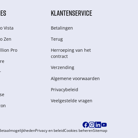
IES
KLANTENSERVICE
o Vista
Betalingen
o Zen
Terug
lion Pro
Herroeping van het
contract
re
Verzending
r
Algemene voorwaarden
Privacybeleid
se
Veelgestelde vragen
zon
Betaalmogelijkheden
Privacy en beleid
Cookies beheren
Sitemap