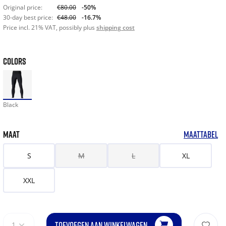
Original price:
€80.00
-50%
30-day best price:
€48.00
-16.7%
Price incl. 21% VAT, possibly plus
shipping cost
COLORS
Black
MAAT
MAATTABEL
S
M
L
XL
XXL
TOEVOEGEN AAN WINKELWAGEN
1