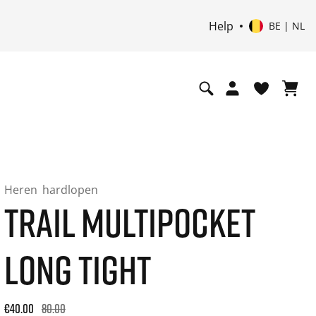
Help
BE | NL
Heren
hardlopen
TRAIL MULTIPOCKET
LONG TIGHT
Original price: €80.00. 30-day best price: €48.00. -50% off or
€40.00
80.00