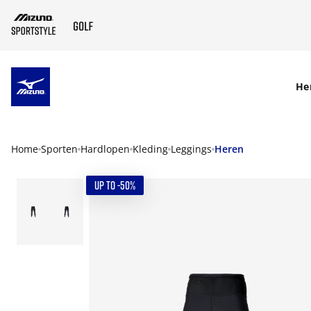
SKIP TO MAIN CONTENT
He
Home
Sporten
Hardlopen
Kleding
Leggings
Heren
UP TO -50%