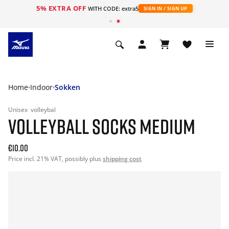
5% EXTRA OFF
ht
WITH CODE: extra5
SIGN IN / SIGN UP
Home
Indoor
Sokken
Unisex
volleybal
VOLLEYBALL SOCKS MEDIUM
€10.00
Price incl. 21% VAT, possibly plus
shipping cost