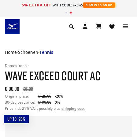
5% EXTRA OFF
ht
WITH CODE: extra5
SIGN IN / SIGN UP
Home
Schoenen
Tennis
Dames
tennis
WAVE EXCEED COURT AC
€100.00
125.00
Original price:
€125.00
-20%
30-day best price:
€100.00
0%
Price incl. 21% VAT, possibly plus
shipping cost
UP TO -20%