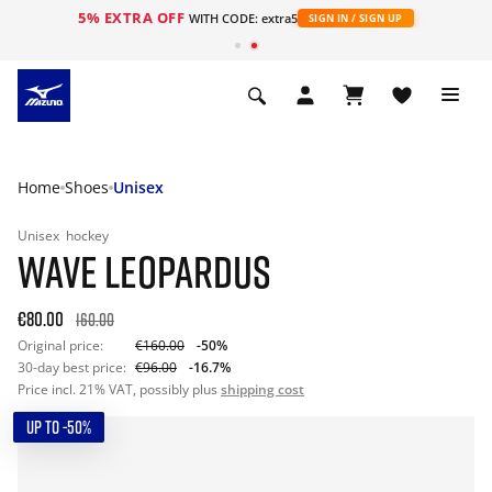
5% EXTRA OFF
ht
WITH CODE: extra5
SIGN IN / SIGN UP
Home
Shoes
Unisex
Unisex
hockey
WAVE LEOPARDUS
€80.00
160.00
Original price:
€160.00
-50%
30-day best price:
€96.00
-16.7%
Price incl. 21% VAT, possibly plus
shipping cost
UP TO -50%