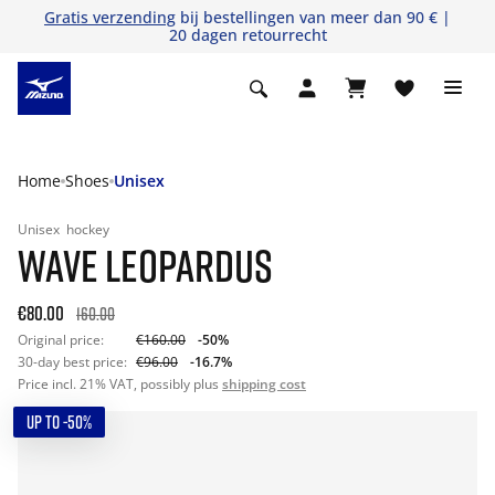
Gratis verzending
bij bestellingen van meer dan 90 € |
20 dagen retourrecht
Home
Shoes
Unisex
Unisex
hockey
WAVE LEOPARDUS
€80.00
160.00
Original price:
€160.00
-50%
30-day best price:
€96.00
-16.7%
Price incl. 21% VAT, possibly plus
shipping cost
UP TO -50%