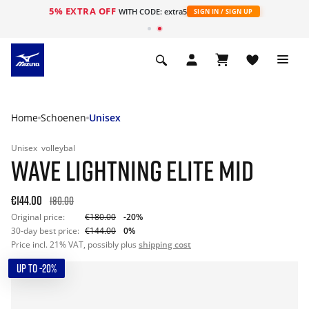
5% EXTRA OFF
ht
WITH CODE: extra5
SIGN IN / SIGN UP
Home
Schoenen
Unisex
Unisex
volleybal
WAVE LIGHTNING ELITE MID
€144.00
180.00
Original price:
€180.00
-20%
30-day best price:
€144.00
0%
Price incl. 21% VAT, possibly plus
shipping cost
UP TO -20%