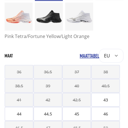
Pink Tetra/Fortune Yellow/Light Orange
MAATTABEL
EU
MAAT
36
36,5
37
38
38,5
39
40
40,5
41
42
42,5
43
44
44,5
45
46
46,5
47
48,5
50