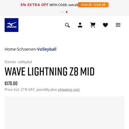
5% EXTRA OFF
ht
WITH CODE: extra5
SIGN IN / SIGN UP
Home
Schoenen
Volleyball
Dames
volleybal
WAVE LIGHTNING Z8 MID
€170.00
Price incl. 21% VAT, possibly plus
shipping cost