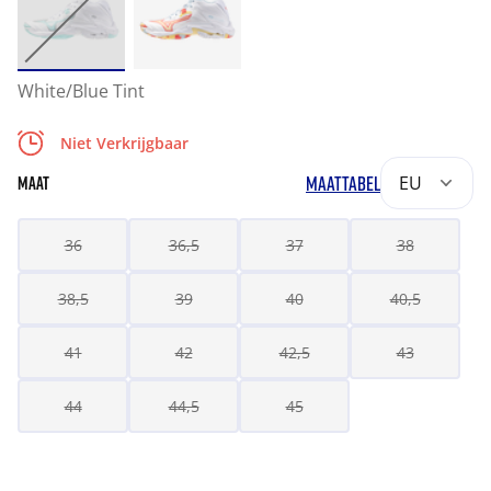
White/Blue Tint
Niet Verkrijgbaar
MAATTABEL
EU
MAAT
36
36,5
37
38
38,5
39
40
40,5
41
42
42,5
43
44
44,5
45