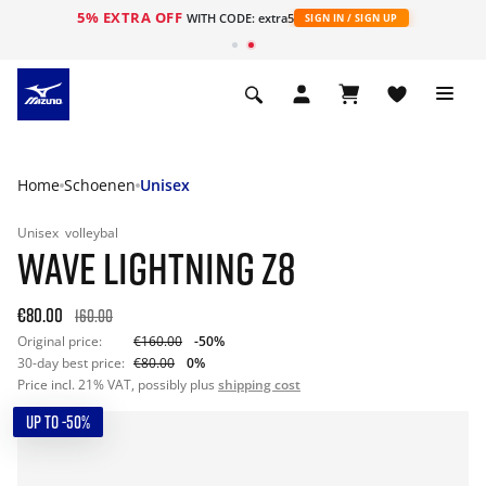
5% EXTRA OFF
ht
WITH CODE: extra5
SIGN IN / SIGN UP
Home
Schoenen
Unisex
Unisex
volleybal
WAVE LIGHTNING Z8
€80.00
160.00
Original price:
€160.00
-50%
30-day best price:
€80.00
0%
Price incl. 21% VAT, possibly plus
shipping cost
UP TO -50%