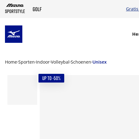
Gratis
SKIP TO MAIN CONTENT
He
Home
Sporten
Indoor
Volleybal
Schoenen
Unisex
UP TO -50%