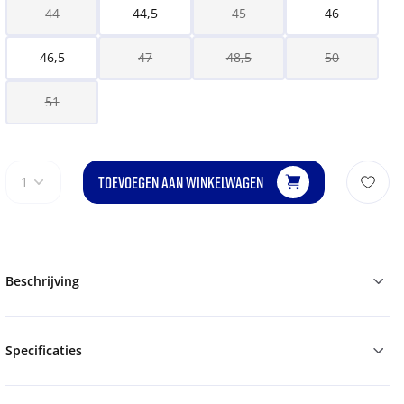
44
44,5
45
46
46,5
47
48,5
50
51
TOEVOEGEN AAN WINKELWAGEN
1
Beschrijving
Specificaties