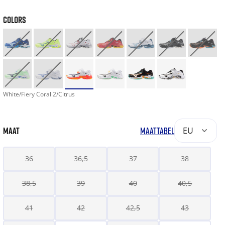
COLORS
White/Fiery Coral 2/Citrus
MAAT
MAATTABEL
EU
36
36,5
37
38
38,5
39
40
40,5
41
42
42,5
43