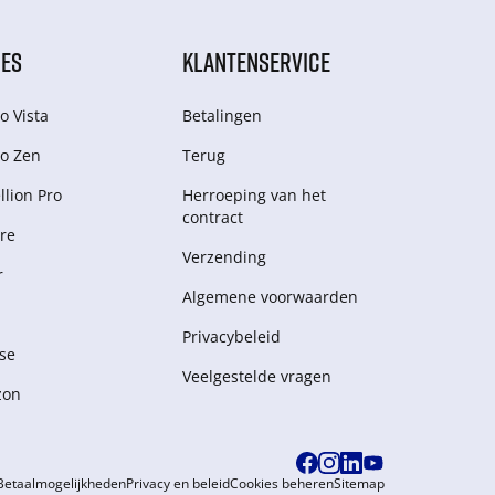
IES
KLANTENSERVICE
o Vista
Betalingen
o Zen
Terug
lion Pro
Herroeping van het
contract
re
Verzending
r
Algemene voorwaarden
Privacybeleid
se
Veelgestelde vragen
zon
Betaalmogelijkheden
Privacy en beleid
Cookies beheren
Sitemap