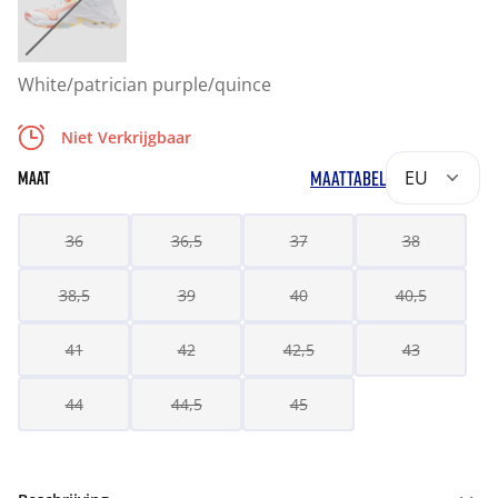
White/patrician purple/quince
Niet Verkrijgbaar
MAATTABEL
EU
MAAT
36
36,5
37
38
38,5
39
40
40,5
41
42
42,5
43
44
44,5
45