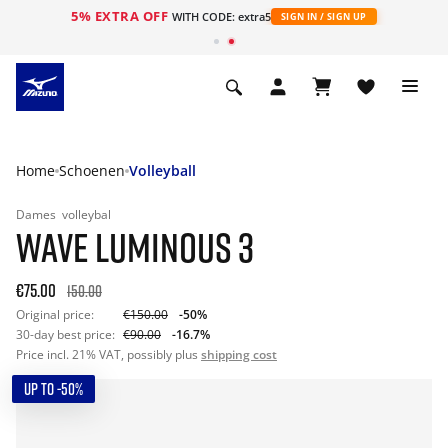
5% EXTRA OFF
ht
WITH CODE: extra5
SIGN IN / SIGN UP
Home
Schoenen
Volleyball
Dames
volleybal
WAVE LUMINOUS 3
€75.00
150.00
Original price:
€150.00
-50%
30-day best price:
€90.00
-16.7%
Price incl. 21% VAT, possibly plus
shipping cost
UP TO -50%