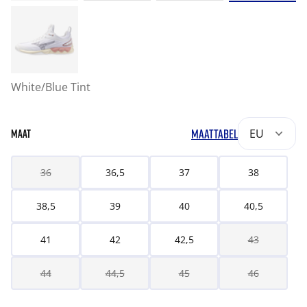
White/Blue Tint
MAATTABEL
EU
MAAT
36
36,5
37
38
38,5
39
40
40,5
41
42
42,5
43
44
44,5
45
46