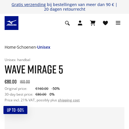
Gratis verzending
bij bestellingen van meer dan 90 € |
20 dagen retourrecht
Home
Schoenen
Unisex
Unisex
handbal
WAVE MIRAGE 5
€80.00
160.00
Original price:
€160.00
-50%
30-day best price:
€80.00
0%
Price incl. 21% VAT, possibly plus
shipping cost
UP TO -50%