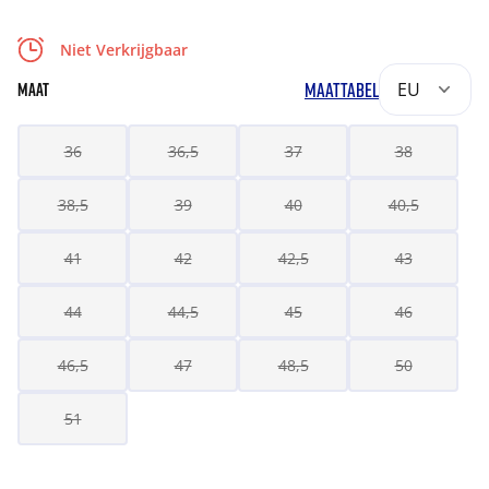
Niet Verkrijgbaar
MAATTABEL
EU
MAAT
36
36,5
37
38
38,5
39
40
40,5
41
42
42,5
43
44
44,5
45
46
46,5
47
48,5
50
51