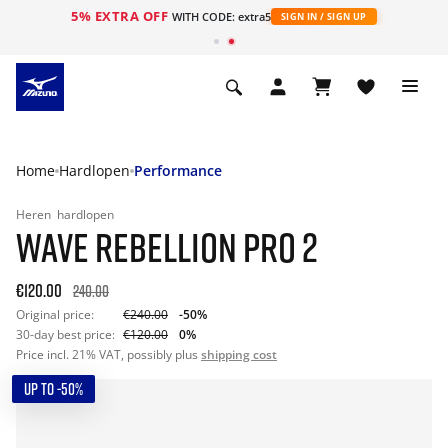
5% EXTRA OFF
ht
WITH CODE: extra5
SIGN IN / SIGN UP
Home
Hardlopen
Performance
Heren
hardlopen
WAVE REBELLION PRO 2
€120.00
240.00
Original price:
€240.00
-50%
30-day best price:
€120.00
0%
Price incl. 21% VAT, possibly plus
shipping cost
UP TO -50%