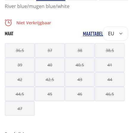
River blue/mugen blue/white
Niet Verkrijgbaar
MAATTABEL
EU
MAAT
36,5
37
38
38,5
39
40
40,5
41
42
42,5
43
44
44,5
45
46
46,5
47