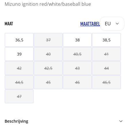
Mizuno ignition red/white/baseball blue
MAATTABEL
EU
MAAT
36,5
37
38
38,5
39
40
40,5
41
42
42,5
43
44
44,5
45
46
46,5
47
Beschrijving