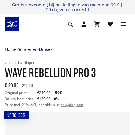
Gratis verzending
bij bestellingen van meer dan 90 € |
20 dagen retourrecht
Home
Schoenen
Unisex
Unisex
hardlopen
WAVE REBELLION PRO 3
€120.00
240.00
Original price:
€240.00
-50%
30-day best price:
€120.00
0%
Price incl. 21% VAT, possibly plus
shipping cost
UP TO -50%