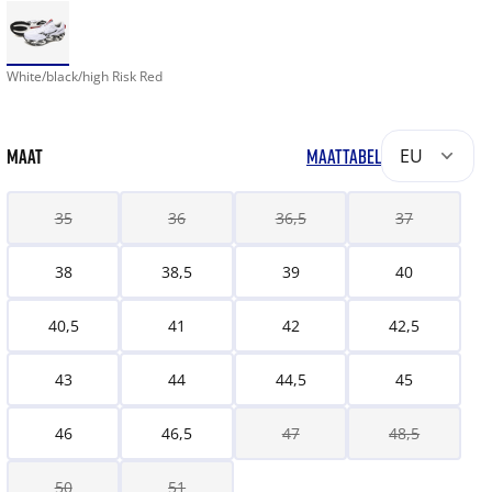
White/black/high Risk Red
MAAT
MAATTABEL
EU
35
36
36,5
37
38
38,5
39
40
40,5
41
42
42,5
43
44
44,5
45
46
46,5
47
48,5
50
51