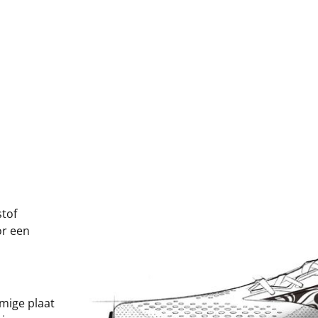
stof
or een
mige plaat