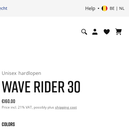
Help
echt
BE | NL
Unisex
hardlopen
WAVE RIDER 30
Current price: 160.00. Price incl. 21% VAT and possibly shi
€160.00
Price incl. 21% VAT, possibly plus
shipping cost
COLORS