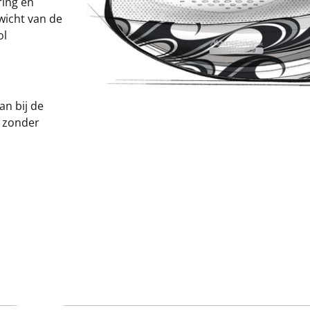
ring en
wicht van de
ol
n bij de
, zonder