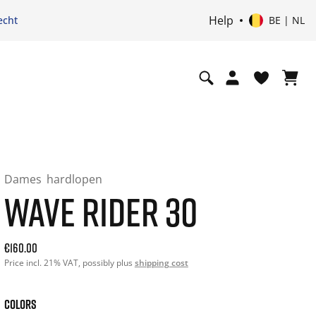
Help
echt
BE | NL
Dames
hardlopen
WAVE RIDER 30
Current price: 160.00. Price incl. 21% VAT and possibly shi
€160.00
Price incl. 21% VAT, possibly plus
shipping cost
COLORS