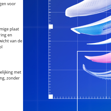
rgen voor
mige plaat
ring en
wicht van de
ol
lijking met
ing, zonder