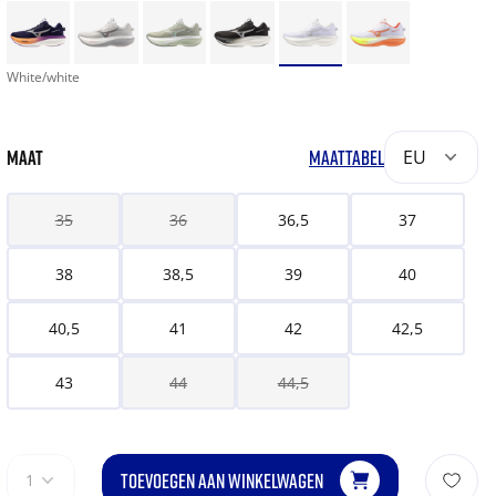
White/white
MAAT
MAATTABEL
EU
35
36
36,5
37
38
38,5
39
40
40,5
41
42
42,5
43
44
44,5
TOEVOEGEN AAN WINKELWAGEN
1