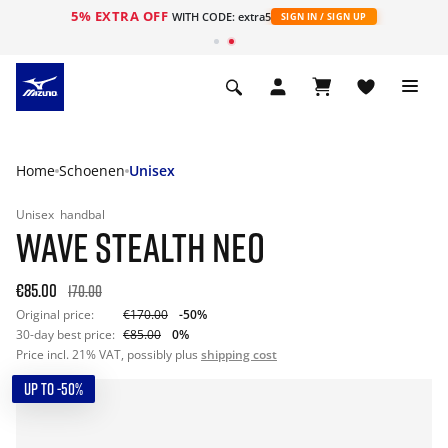
5% EXTRA OFF
ht
WITH CODE: extra5
SIGN IN / SIGN UP
Home
Schoenen
Unisex
Unisex
handbal
WAVE STEALTH NEO
€85.00
170.00
Original price:
€170.00
-50%
30-day best price:
€85.00
0%
Price incl. 21% VAT, possibly plus
shipping cost
UP TO -50%