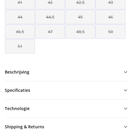
41
42
42,5
43
44
44,5
45
46
46,5
47
48,5
50
51
Beschrijving
Specificaties
Technologie
Shipping & Returns