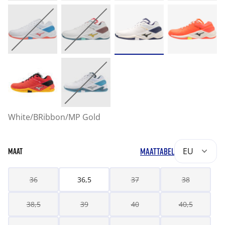
White/BRibbon/MP Gold
MAATTABEL
EU
MAAT
36
36,5
37
38
38,5
39
40
40,5