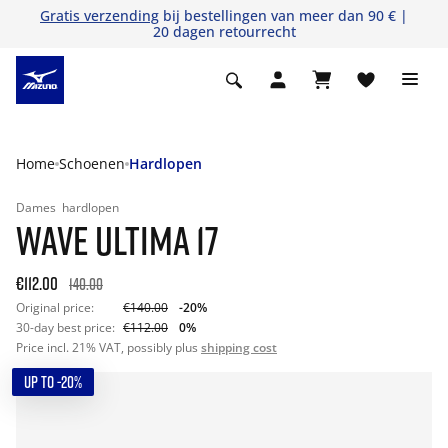
Gratis verzending
bij bestellingen van meer dan 90 € |
20 dagen retourrecht
Home
Schoenen
Hardlopen
Dames
hardlopen
WAVE ULTIMA 17
€112.00
140.00
Original price:
€140.00
-20%
30-day best price:
€112.00
0%
Price incl. 21% VAT, possibly plus
shipping cost
UP TO -20%