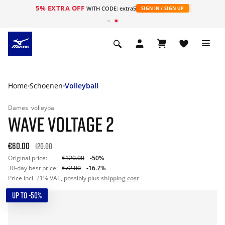
5% EXTRA OFF
ht
WITH CODE: extra5
SIGN IN / SIGN UP
Home
Schoenen
Volleyball
Dames
volleybal
WAVE VOLTAGE 2
€60.00
120.00
Original price:
€120.00
-50%
30-day best price:
€72.00
-16.7%
Price incl. 21% VAT, possibly plus
shipping cost
UP TO -50%