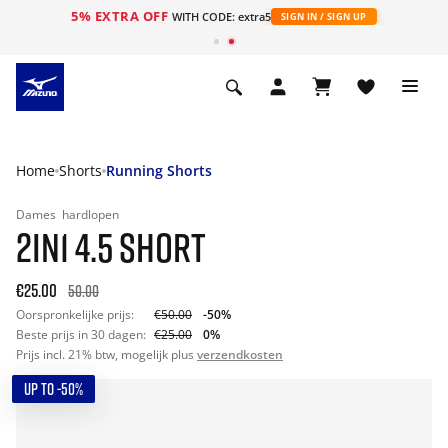
5% EXTRA OFF
ht
WITH CODE: extra5
SIGN IN / SIGN UP
Home
Shorts
Running Shorts
Dames
hardlopen
2IN1 4.5 SHORT
€25.00
50.00
Oorspronkelijke prijs:
€50.00
-50%
Beste prijs in 30 dagen:
€25.00
0%
Prijs incl. 21% btw, mogelijk plus
verzendkosten
UP TO -50%