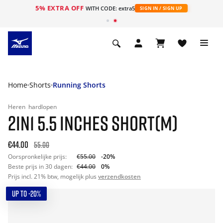
5% EXTRA OFF
ht
WITH CODE: extra5
SIGN IN / SIGN UP
Home
Shorts
Running Shorts
Heren
hardlopen
2IN1 5.5 INCHES SHORT(M)
€44.00
55.00
Oorspronkelijke prijs:
€55.00
-20%
Beste prijs in 30 dagen:
€44.00
0%
Prijs incl. 21% btw, mogelijk plus
verzendkosten
UP TO -20%