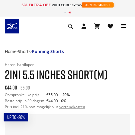
5% EXTRA OFF
ht
WITH CODE: extra5
SIGN IN / SIGN UP
Home
Shorts
Running Shorts
Heren
hardlopen
2IN1 5.5 INCHES SHORT(M)
€44.00
55.00
Oorspronkelijke prijs:
€55.00
-20%
Beste prijs in 30 dagen:
€44.00
0%
Prijs incl. 21% btw, mogelijk plus
verzendkosten
UP TO -20%