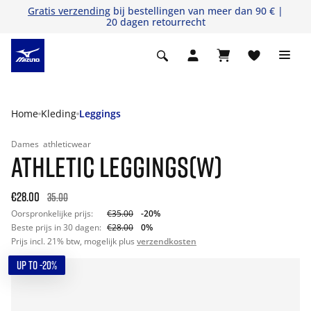
Gratis verzending
bij bestellingen van meer dan 90 € |
20 dagen retourrecht
Home
Kleding
Leggings
Dames
athleticwear
ATHLETIC LEGGINGS(W)
€28.00
35.00
Oorspronkelijke prijs:
€35.00
-20%
Beste prijs in 30 dagen:
€28.00
0%
Prijs incl. 21% btw, mogelijk plus
verzendkosten
UP TO -20%