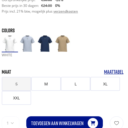
Beste prijs in 30 dagen:
€24.00
0%
Prijs incl. 21% btw, mogelijk plus
verzendkosten
COLORS
WHITE
MAAT
MAATTABEL
S
M
L
XL
XXL
TOEVOEGEN AAN WINKELWAGEN
1