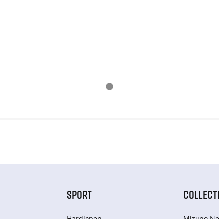
SPORT
COLLECT
Hardlopen
Mizuno Ne