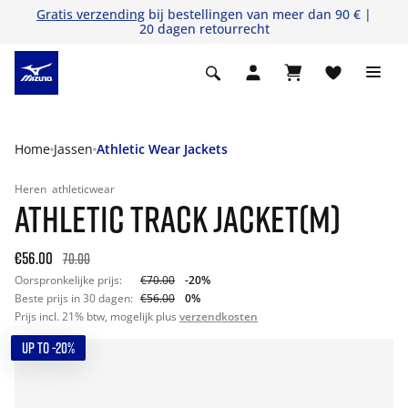
Gratis verzending
bij bestellingen van meer dan 90 € |
20 dagen retourrecht
Home
Jassen
Athletic Wear Jackets
Heren
athleticwear
ATHLETIC TRACK JACKET(M)
€56.00
70.00
Oorspronkelijke prijs:
€70.00
-20%
Beste prijs in 30 dagen:
€56.00
0%
Prijs incl. 21% btw, mogelijk plus
verzendkosten
UP TO -20%