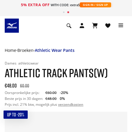
5% EXTRA OFF
ht
WITH CODE: extra5
SIGN IN / SIGN UP
Home
Broeken
Athletic Wear Pants
Dames
athleticwear
ATHLETIC TRACK PANTS(W)
€48.00
60.00
Oorspronkelijke prijs:
€60.00
-20%
Beste prijs in 30 dagen:
€48.00
0%
Prijs incl. 21% btw, mogelijk plus
verzendkosten
UP TO -20%