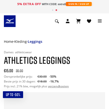
5% EXTRA OFF
ht
WITH CODE: extra5
SIGN IN / SIGN UP
Home
Kleding
Leggings
Dames
athleticwear
ATHLETICS LEGGINGS
€15.00
30.00
Oorspronkelijke prijs:
€30.00
-50%
Beste prijs in 30 dagen:
€18.00
-16.7%
Prijs incl. 21% btw, mogelijk plus
verzendkosten
UP TO -50%