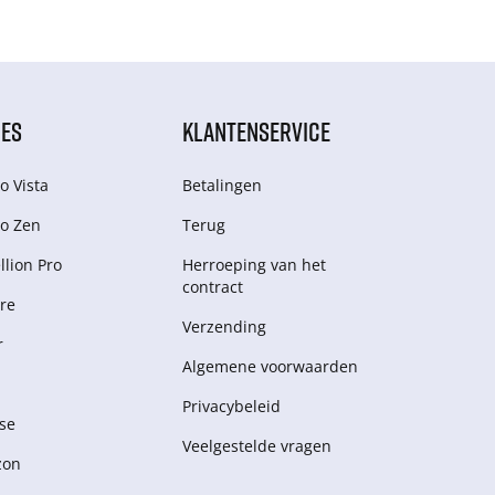
IES
KLANTENSERVICE
o Vista
Betalingen
o Zen
Terug
lion Pro
Herroeping van het
contract
re
Verzending
r
Algemene voorwaarden
Privacybeleid
se
Veelgestelde vragen
zon