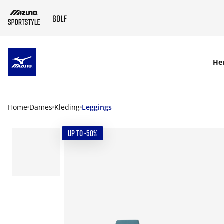
SKIP TO MAIN CONTENT
He
Home
Dames
Kleding
Leggings
UP TO -50%