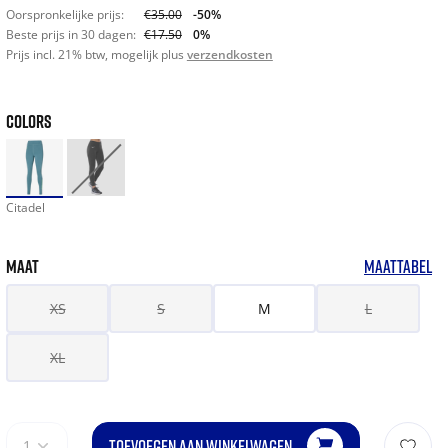
Oorspronkelijke prijs:
€35.00
-50%
Beste prijs in 30 dagen:
€17.50
0%
Prijs incl. 21% btw, mogelijk plus
verzendkosten
COLORS
Citadel
MAAT
MAATTABEL
XS
S
M
L
XL
TOEVOEGEN AAN WINKELWAGEN
1