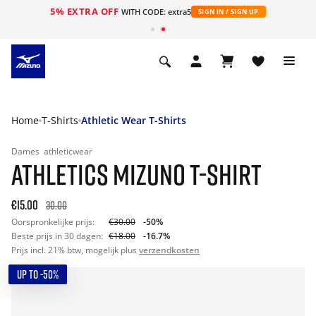
5% EXTRA OFF
ht
WITH CODE: extra5
SIGN IN / SIGN UP
Home
T-Shirts
Athletic Wear T-Shirts
Dames
athleticwear
ATHLETICS MIZUNO T-SHIRT
€15.00
30.00
Oorspronkelijke prijs:
€30.00
-50%
Beste prijs in 30 dagen:
€18.00
-16.7%
Prijs incl. 21% btw, mogelijk plus
verzendkosten
UP TO -50%