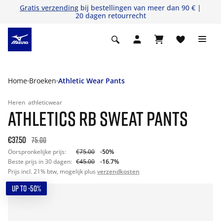
Gratis verzending
bij bestellingen van meer dan 90 € |
20 dagen retourrecht
Home
Broeken
Athletic Wear Pants
Heren
athleticwear
ATHLETICS RB SWEAT PANTS
€37.50
75.00
Oorspronkelijke prijs:
€75.00
-50%
Beste prijs in 30 dagen:
€45.00
-16.7%
Prijs incl. 21% btw, mogelijk plus
verzendkosten
UP TO -50%