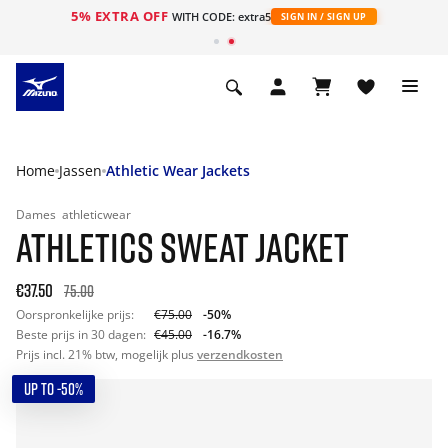
5% EXTRA OFF
ht
WITH CODE: extra5
SIGN IN / SIGN UP
Home
Jassen
Athletic Wear Jackets
Dames
athleticwear
ATHLETICS SWEAT JACKET
€37.50
75.00
Oorspronkelijke prijs:
€75.00
-50%
Beste prijs in 30 dagen:
€45.00
-16.7%
Prijs incl. 21% btw, mogelijk plus
verzendkosten
UP TO -50%