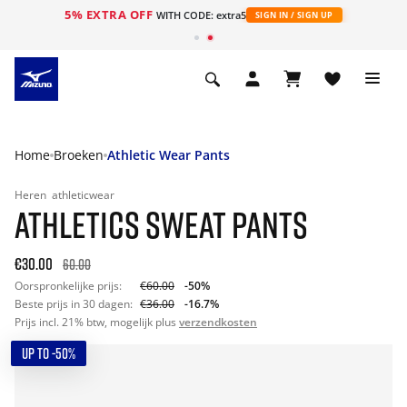
5% EXTRA OFF
ht
WITH CODE: extra5
SIGN IN / SIGN UP
Home
Broeken
Athletic Wear Pants
Heren
athleticwear
ATHLETICS SWEAT PANTS
€30.00
60.00
Oorspronkelijke prijs:
€60.00
-50%
Beste prijs in 30 dagen:
€36.00
-16.7%
Prijs incl. 21% btw, mogelijk plus
verzendkosten
UP TO -50%