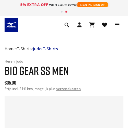
5% EXTRA OFF
ht
WITH CODE: extra5
SIGN IN / SIGN UP
Home
T-Shirts
Judo T-Shirts
Heren
judo
BIO GEAR SS MEN
€35.00
Prijs incl. 21% btw, mogelijk plus
verzendkosten