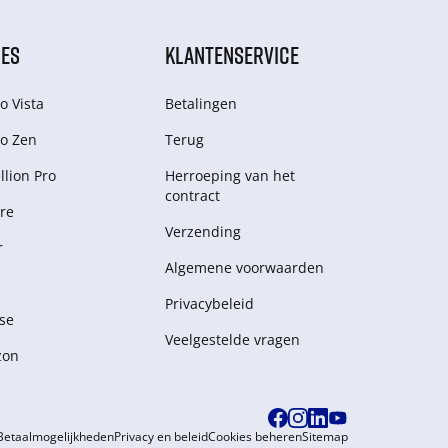
IES
KLANTENSERVICE
o Vista
Betalingen
o Zen
Terug
lion Pro
Herroeping van het
contract
re
Verzending
r
Algemene voorwaarden
Privacybeleid
se
Veelgestelde vragen
zon
Betaalmogelijkheden
Privacy en beleid
Cookies beheren
Sitemap