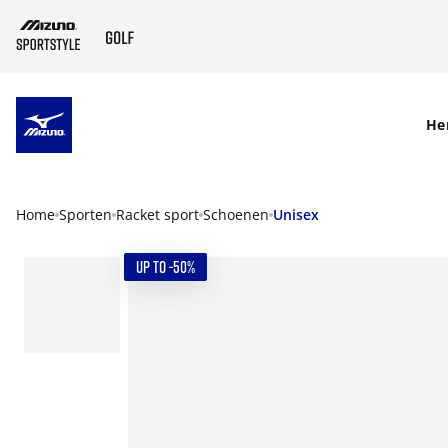
SKIP TO MAIN CONTENT
He
Home
Sporten
Racket sport
Schoenen
Unisex
UP TO -50%