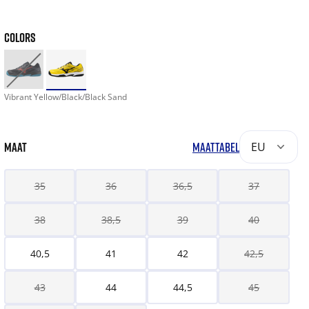
COLORS
Vibrant Yellow/Black/Black Sand
MAAT
MAATTABEL
EU
35
36
36,5
37
38
38,5
39
40
40,5
41
42
42,5
43
44
44,5
45