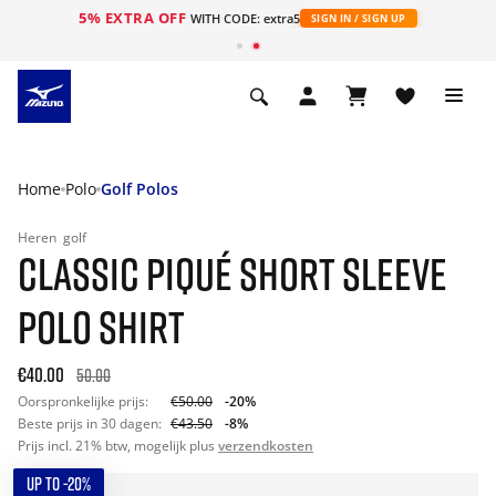
5% EXTRA OFF
ht
WITH CODE: extra5
SIGN IN / SIGN UP
Home
Polo
Golf Polos
Heren
golf
CLASSIC PIQUÉ SHORT SLEEVE
POLO SHIRT
€40.00
50.00
Oorspronkelijke prijs:
€50.00
-20%
Beste prijs in 30 dagen:
€43.50
-8%
Prijs incl. 21% btw, mogelijk plus
verzendkosten
UP TO -20%