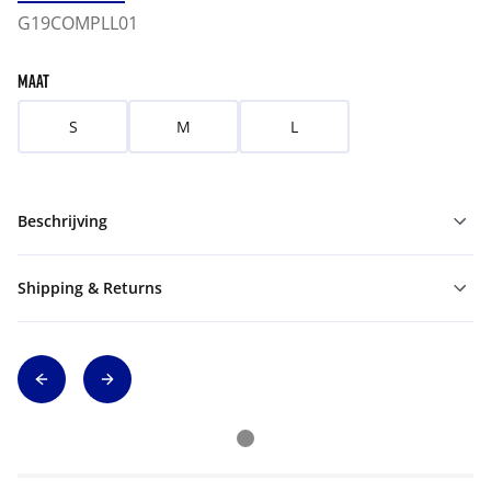
G19COMPLL01
MAAT
S
M
L
Beschrijving
Shipping & Returns