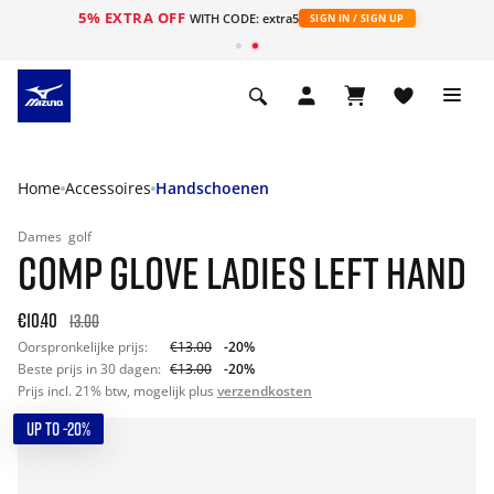
5% EXTRA OFF
ht
WITH CODE: extra5
SIGN IN / SIGN UP
Home
Accessoires
Handschoenen
Dames
golf
COMP GLOVE LADIES LEFT HAND
€10.40
13.00
Oorspronkelijke prijs:
€13.00
-20%
Beste prijs in 30 dagen:
€13.00
-20%
Prijs incl. 21% btw, mogelijk plus
verzendkosten
UP TO -20%