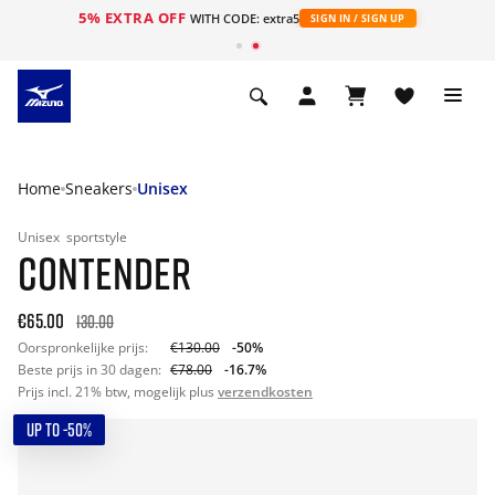
5% EXTRA OFF
ht
WITH CODE: extra5
SIGN IN / SIGN UP
Home
Sneakers
Unisex
Unisex
sportstyle
CONTENDER
€65.00
130.00
Oorspronkelijke prijs:
€130.00
-50%
Beste prijs in 30 dagen:
€78.00
-16.7%
Prijs incl. 21% btw, mogelijk plus
verzendkosten
UP TO -50%