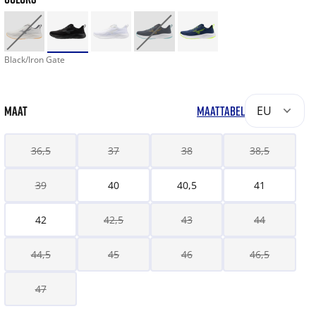
Black/Iron Gate
MAAT
MAATTABEL
EU
36,5
37
38
38,5
39
40
40,5
41
42
42,5
43
44
44,5
45
46
46,5
47