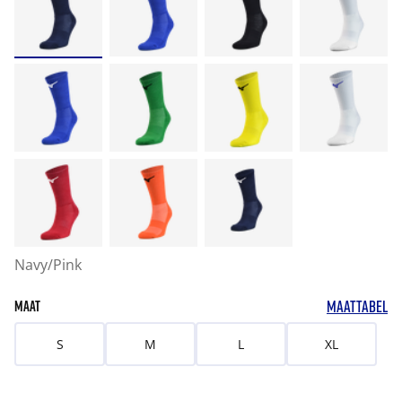
Navy/Pink
MAATTABEL
MAAT
S
M
L
XL