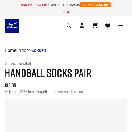
5% EXTRA OFF
ht
WITH CODE: extra5
SIGN IN / SIGN UP
Home
Indoor
Sokken
Unisex
handbal
HANDBALL SOCKS PAIR
€10.00
Prijs incl. 21% btw, mogelijk plus
verzendkosten