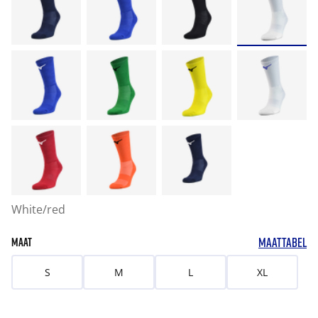
White/red
MAATTABEL
MAAT
S
M
L
XL