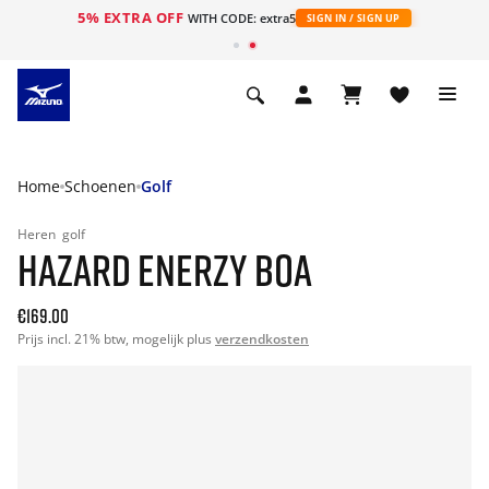
5% EXTRA OFF
ht
WITH CODE: extra5
SIGN IN / SIGN UP
Home
Schoenen
Golf
Heren
golf
HAZARD ENERZY BOA
€169.00
Prijs incl. 21% btw, mogelijk plus
verzendkosten