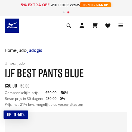
5% EXTRA OFF
ht
WITH CODE: extra5
SIGN IN / SIGN UP
Home
Judo
Judogis
Unisex
judo
IJF BEST PANTS BLUE
€30.00
60.00
Oorspronkelijke prijs:
€60.00
-50%
Beste prijs in 30 dagen:
€30.00
0%
Prijs incl. 21% btw, mogelijk plus
verzendkosten
UP TO -50%