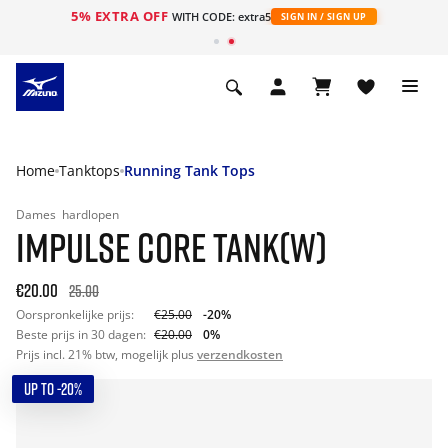
5% EXTRA OFF
ht
WITH CODE: extra5
SIGN IN / SIGN UP
Home
Tanktops
Running Tank Tops
Dames
hardlopen
IMPULSE CORE TANK(W)
€20.00
25.00
Oorspronkelijke prijs:
€25.00
-20%
Beste prijs in 30 dagen:
€20.00
0%
Prijs incl. 21% btw, mogelijk plus
verzendkosten
UP TO -20%