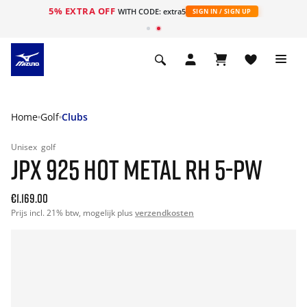
5% EXTRA OFF
ht
WITH CODE: extra5
SIGN IN / SIGN UP
Home
Golf
Clubs
Unisex
golf
JPX 925 HOT METAL RH 5-PW
€1.169.00
Prijs incl. 21% btw, mogelijk plus
verzendkosten