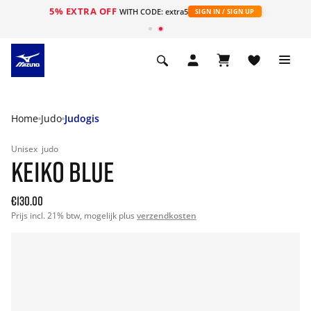
5% EXTRA OFF
ht
WITH CODE: extra5
SIGN IN / SIGN UP
Home
Judo
Judogis
Unisex
judo
KEIKO BLUE
€130.00
Prijs incl. 21% btw, mogelijk plus
verzendkosten