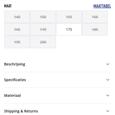
MAATTABEL
MAAT
140
150
155
160
165
170
175
185
195
200
Beschrijving
Specificaties
Materiaal
Shipping & Returns