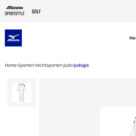
SKIP TO MAIN CONTENT
He
Home
Sporten
Vechtsporten
Judo
Judogis