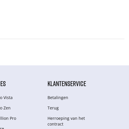
IES
KLANTENSERVICE
o Vista
Betalingen
o Zen
Terug
lion Pro
Herroeping van het
contract
re