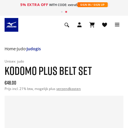
5% EXTRA OFF
ht
WITH CODE: extra5
SIGN IN / SIGN UP
Home
Judo
Judogis
Unisex
judo
KODOMO PLUS BELT SET
€48.00
Prijs incl. 21% btw, mogelijk plus
verzendkosten