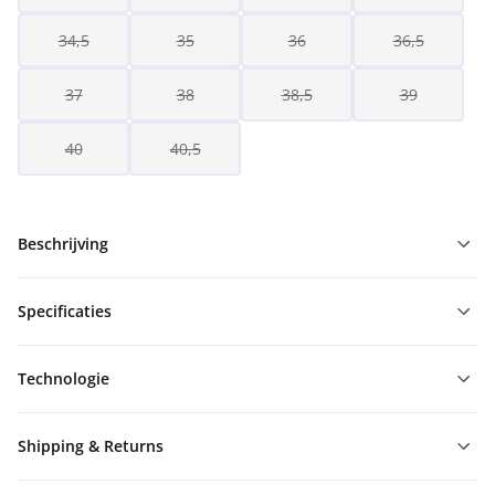
34,5
35
36
36,5
37
38
38,5
39
40
40,5
Beschrijving
Specificaties
Technologie
Shipping & Returns