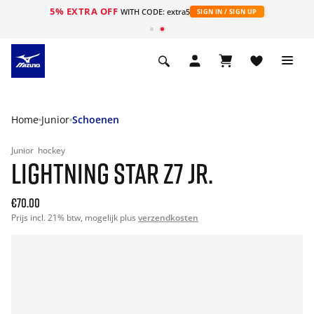
5% EXTRA OFF
ht
WITH CODE: extra5
SIGN IN / SIGN UP
Home
Junior
Schoenen
Junior
hockey
LIGHTNING STAR Z7 JR.
€70.00
Prijs incl. 21% btw, mogelijk plus
verzendkosten