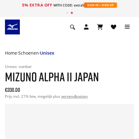
5% EXTRA OFF
ht
WITH CODE: extra5
SIGN IN / SIGN UP
Home
Schoenen
Unisex
Unisex
voetbal
MIZUNO ALPHA II JAPAN
€330.00
Prijs incl. 21% btw, mogelijk plus
verzendkosten