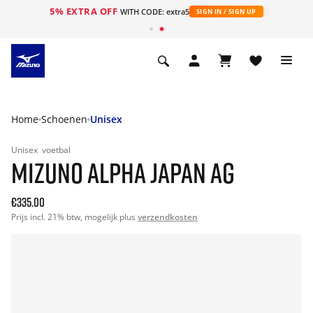
5% EXTRA OFF
ht
WITH CODE: extra5
SIGN IN / SIGN UP
Home
Schoenen
Unisex
Unisex
voetbal
MIZUNO ALPHA JAPAN AG
€335.00
Prijs incl. 21% btw, mogelijk plus
verzendkosten