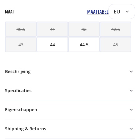
MAATTABEL
EU
MAAT
40,5
41
42
42,5
43
44
44,5
45
Beschrijving
Specificaties
Eigenschappen
Shipping & Returns